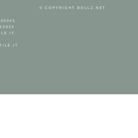
© COPYRIGHT
BOLLZ.NET
306045
13935
LE.IT
ILE.IT