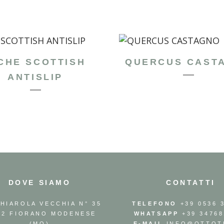
CHE SCOTTISH
QUERCUS CAST
ANTISLIP
DOVE SIAMO
CONTATTI
GHIAROLA VECCHIA N° 35
TELEFONO
+39 0536 
42 FIORANO MODENESE
WHATSAPP
+39 34768
(MO)
E-MAIL
INFO@OTTOTI