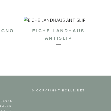
AGNO
EICHE LANDHAUS
ANTISLIP
© COPYRIGHT
BOLLZ.NET
306045
13935
LE.IT