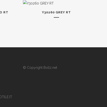
O RT
Y30260 GREY RT
© Copyright
Bollz.net
TILE.IT