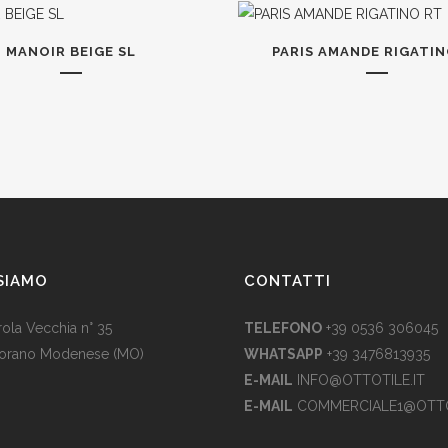
MANOIR BEIGE SL
PARIS AMANDE RIGATIN
SIAMO
CONTATTI
rola Vecchia n° 35
TELEFONO
+39 0536 306045
iorano Modenese (MO)
WHATSAPP
+39 3476813935
E-MAIL
INFO@OTTOTILE.IT
E-MAIL
COMMERCIALE1@OTTO