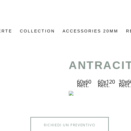
ERTE
COLLECTION
ACCESSORIES 20MM
R
ANTRACI
60x60
60x120
30x6
Rett.
Rett.
Rett.
RICHIEDI UN PREVENTIVO