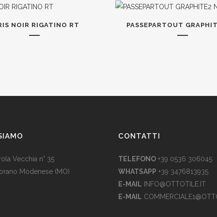
RIS NOIR RIGATINO RT
PASSEPARTOUT GRAPHIT
SIAMO
CONTATTI
rola Vecchia n° 35
TELEFONO
+39 0536 306045
iorano Modenese (MO)
WHATSAPP
+39 3476813935
E-MAIL
INFO@OTTOTILE.IT
E-MAIL
COMMERCIALE1@OTTO