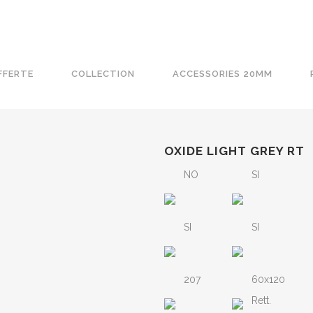
FFERTE
COLLECTION
ACCESSORIES 20MM
OXIDE LIGHT GREY RT
NO
SI
SI
SI
207
60x120
Rett.