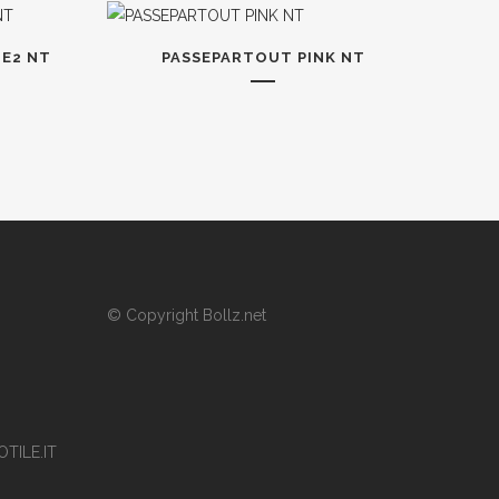
E2 NT
PASSEPARTOUT PINK NT
© Copyright
Bollz.net
TILE.IT