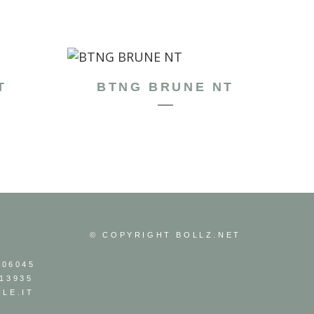
T
BTNG BRUNE NT
© COPYRIGHT
BOLLZ.NET
306045
13935
LE.IT