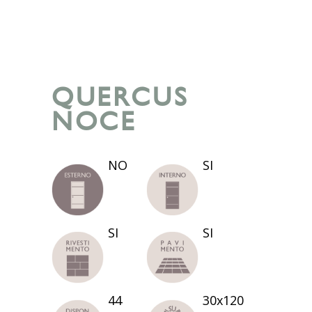
QUERCUS
NOCE
NO
SI
SI
SI
44
30x120