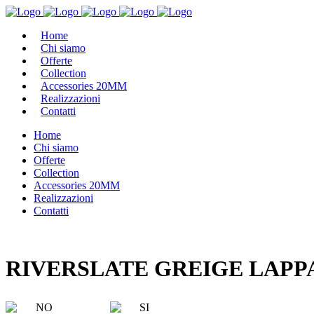
Home
Chi siamo
Offerte
Collection
Accessories 20MM
Realizzazioni
Contatti
Home
Chi siamo
Offerte
Collection
Accessories 20MM
Realizzazioni
Contatti
RIVERSLATE GREIGE LAPP
NO
SI