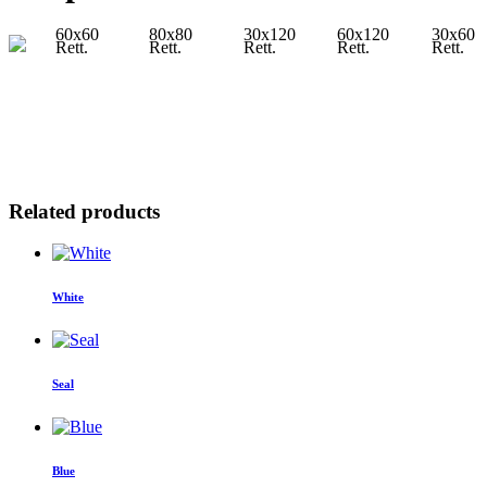
60x60
80x80
30x120
60x120
30x60
Rett.
Rett.
Rett.
Rett.
Rett.
Related products
White
Seal
Blue