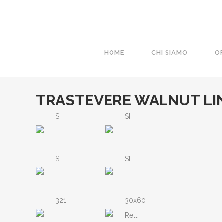
HOME
CHI SIAMO
O
TRASTEVERE WALNUT LI
SI
SI
SI
SI
321
30x60
Rett.