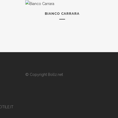
BIANCO CARRARA
© Copyright
Bollz.net
TILE.IT