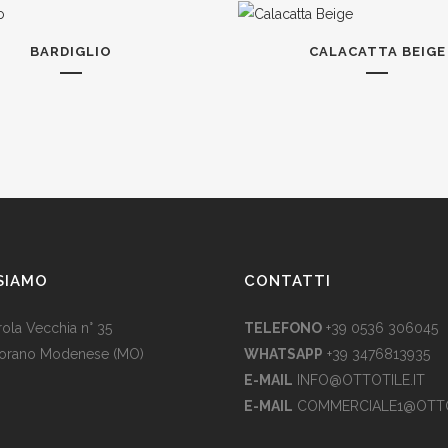
BARDIGLIO
CALACATTA BEIGE
SIAMO
CONTATTI
rola Vecchia n° 35
TELEFONO
+39 0536 306045
iorano Modenese (MO)
WHATSAPP
+39 3476813935
E-MAIL
INFO@OTTOTILE.IT
E-MAIL
COMMERCIALE1@OTTO