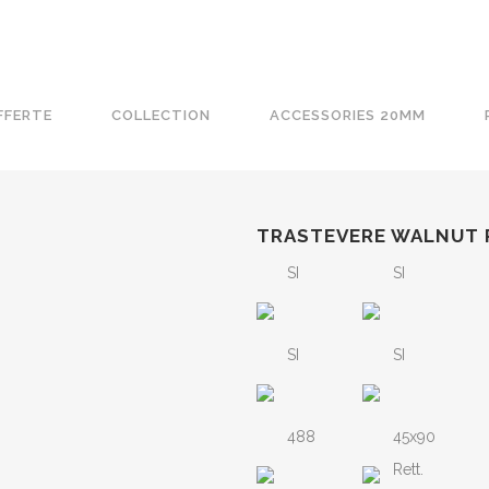
FFERTE
COLLECTION
ACCESSORIES 20MM
TRASTEVERE WALNUT 
SI
SI
SI
SI
488
45x90
Rett.