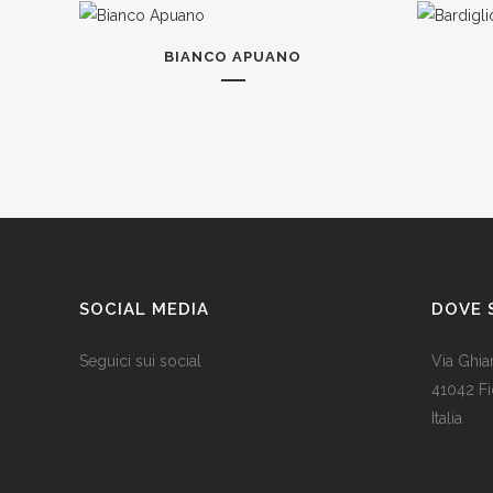
BIANCO APUANO
SOCIAL MEDIA
DOVE 
Seguici sui social
Via Ghia
41042 F
Italia