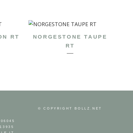
ON RT
NORGESTONE TAUPE
RT
© COPYRIGHT
BOLLZ.NET
306045
13935
LE.IT