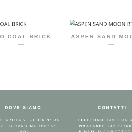
O COAL BRICK
ASPEN SAND MO
DOVE SIAMO
CONTATTI
GHIAROLA VECCHIA N° 35
TELEFONO
+39 0536 
42 FIORANO MODENESE
WHATSAPP
+39 34768
(MO)
E-MAIL
INFO@OTTOTI