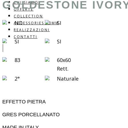
GOLDESTONE IVORY
CHI SIAMO
OFFERTE
COLLECTION
NO
SI
ACCESSORIES 20MM
REALIZZAZIONI
CONTATTI
SI
SI
83
60x60
Rett.
2°
Naturale
EFFETTO PIETRA
GRES PORCELLANATO
MADE IN ITALY